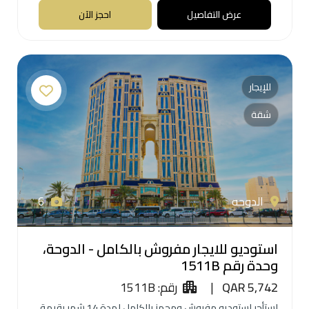
عرض التفاصيل
احجز الآن
للإيجار
شقة
الدوحه
6
استوديو للايجار مفروش بالكامل - الدوحة،
وحدة رقم 1511B
QAR 5,742
|
رقم: 1511B
استأجر استوديو مفروش ومجهز بالكامل لمدة 14 شهر بقيمة