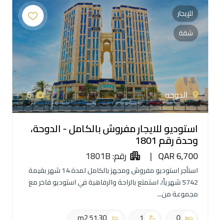
للإيجار
شقة
الدوحه
6
استوديو للايجار مفروش بالكامل - الدوحة،
وحدة رقم 1801
QAR 6,700
|
رقم: 1801B
استأجر استوديو مفروش ومجهز بالكامل لمدة 14 شهر بقيمة
5742 شهرياً!، استمتع بالراحة والرفاهية في استوديو فاخر مع
مجموعة من
51.30 m2
1
0