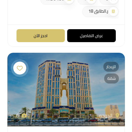
ر.الطابق 18
عرض التفاصيل
احجز الآن
للإيجار
شقة
الدوحه
6