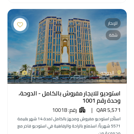
للإيجار
شقة
الدوحه
6
استوديو للايجار مفروش بالكامل - الدوحة،
وحدة رقم 1001
QAR 5,571
|
رقم: 1001B
استأجر استوديو مفروش ومجهز بالكامل لمدة 14 شهر بقيمة
5571 شهرياً!، استمتع بالراحة والرفاهية في استوديو فاخر مع
مجموعة من