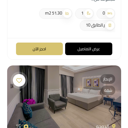
51.30 m2
1
0
ر.الطابق 10
عرض التفاصيل
احجز الآن
للإيجار
شقة
الدوحه
15