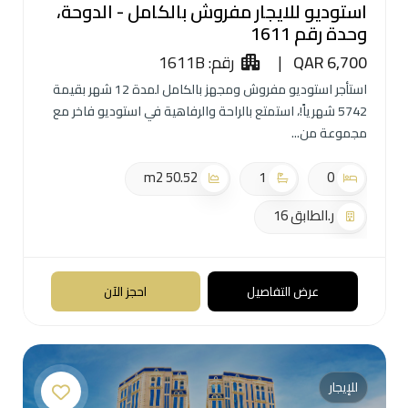
استوديو للايجار مفروش بالكامل - الدوحة،
وحدة رقم 1611
QAR 6,700
|
رقم: 1611B
استأجر استوديو مفروش ومجهز بالكامل لمدة 12 شهر بقيمة
5742 شهرياً!، استمتع بالراحة والرفاهية في استوديو فاخر مع
مجموعة من
50.52 m2
1
0
ر.الطابق 16
عرض التفاصيل
احجز الآن
للإيجار