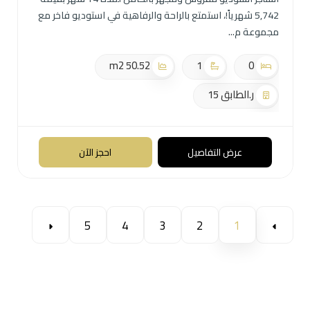
5,742 شهرياً!، استمتع بالراحة والرفاهية في استوديو فاخر مع
مجموعة م
50.52 m2
1
0
ر.الطابق 15
عرض التفاصيل
احجز الآن
5
4
3
2
1