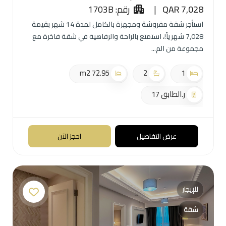
QAR 7,028
|
رقم: 1703B
استأجر شقة مفروشة ومجهزة بالكامل لمدة 14 شهر بقيمة
7,028 شهرياً!، استمتع بالراحة والرفاهية في شقة فاخرة مع
مجموعة من الم
72.95 m2
2
1
ر.الطابق 17
عرض التفاصيل
احجز الآن
للإيجار
شقة