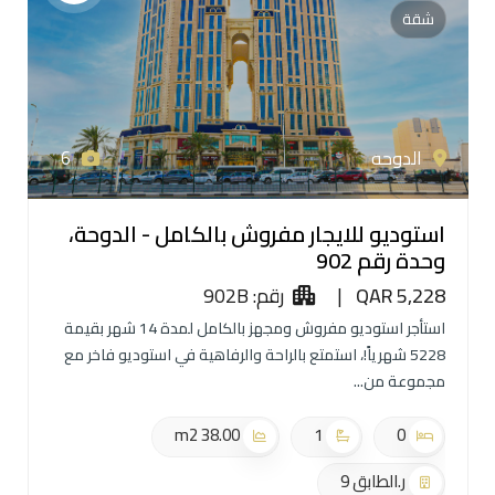
شقة
الدوحه
6
استوديو للايجار مفروش بالكامل - الدوحة،
وحدة رقم 902
QAR 5,228
|
رقم: 902B
استأجر استوديو مفروش ومجهز بالكامل لمدة 14 شهر بقيمة
5228 شهرياً!، استمتع بالراحة والرفاهية في استوديو فاخر مع
مجموعة من
38.00 m2
1
0
ر.الطابق 9